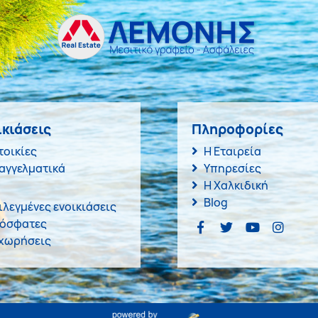
ικιάσεις
Πληροφορίες
τοικίες
Η Εταιρεία
αγγελματικά
Υπηρεσίες
Η Χαλκιδική
Blog
ιλεγμένες ενοικιάσεις
όσφατες
χωρήσεις