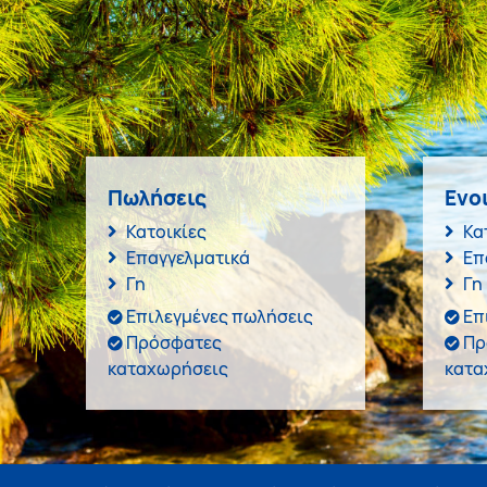
Πωλήσεις
Ενο
Κατοικίες
Κα
Επαγγελματικά
Επ
Γη
Γη
Επιλεγμένες πωλήσεις
Επ
Πρόσφατες
Πρ
καταχωρήσεις
κατα