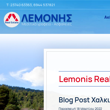
T:
23740 63363
,
6944 537821
Ακ
Lemonis Rea
Blog Post Χαλκ
Παρασκευή 18 Μαρτίου 2022