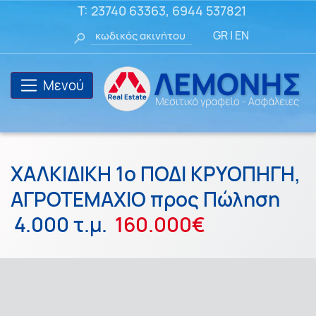
T:
23740 63363
,
6944 537821
GR
|
EN
Μενού
ΧΑΛΚΙΔΙΚΗ 1ο ΠΟΔΙ ΚΡΥΟΠΗΓΗ,
ΑΓΡΟΤΕΜΑΧΙΟ προς Πώληση
4.000 τ.μ.
160.000€