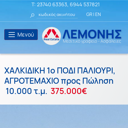
T:
23740 63363
,
6944 537821
GR
|
EN
Μενού
ΧΑΛΚΙΔΙΚΗ 1ο ΠΟΔΙ ΠΑΛΙΟΥΡΙ,
ΑΓΡΟΤΕΜΑΧΙΟ προς Πώληση
10.000 τ.μ.
375.000€