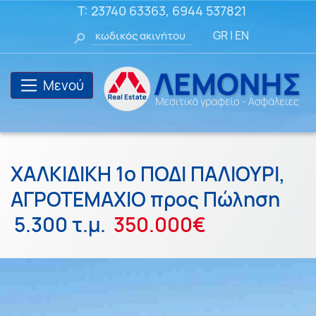
T:
23740 63363
,
6944 537821
GR
|
EN
Μενού
ΧΑΛΚΙΔΙΚΗ 1ο ΠΟΔΙ ΠΑΛΙΟΥΡΙ,
ΑΓΡΟΤΕΜΑΧΙΟ προς Πώληση
5.300 τ.μ.
350.000€