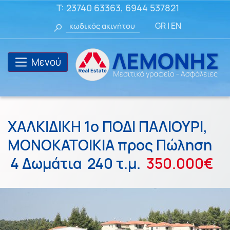
T:
23740 63363
,
6944 537821
GR
|
EN
Μενού
ΧΑΛΚΙΔΙΚΗ 1ο ΠΟΔΙ ΠΑΛΙΟΥΡΙ,
ΜΟΝΟΚΑΤΟΙΚΙΑ προς Πώληση
4 Δωμάτια
240 τ.μ.
350.000€