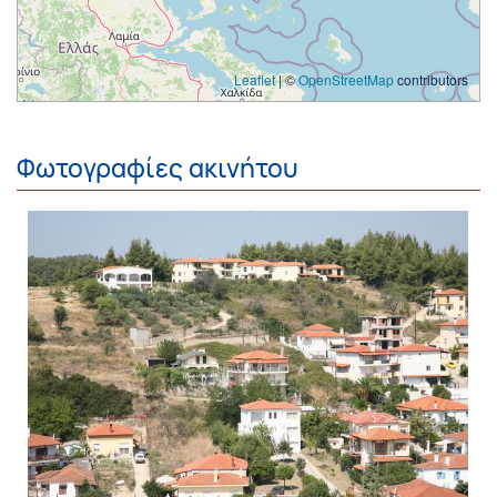
Leaflet
| ©
OpenStreetMap
contributors
Φωτογραφίες ακινήτου