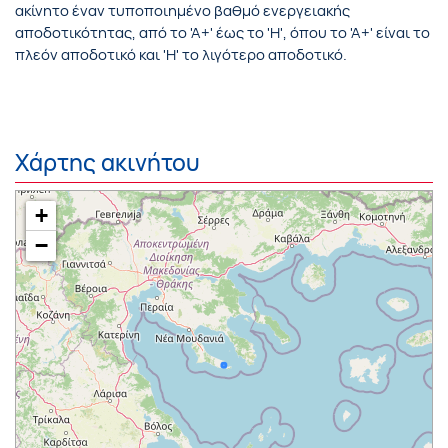
ακίνητο έναν τυποποιημένο βαθμό ενεργειακής
αποδοτικότητας, από το 'Α+' έως το 'Η', όπου το 'Α+' είναι το
πλεόν αποδοτικό και 'Η' το λιγότερο αποδοτικό.
Χάρτης ακινήτου
+
−