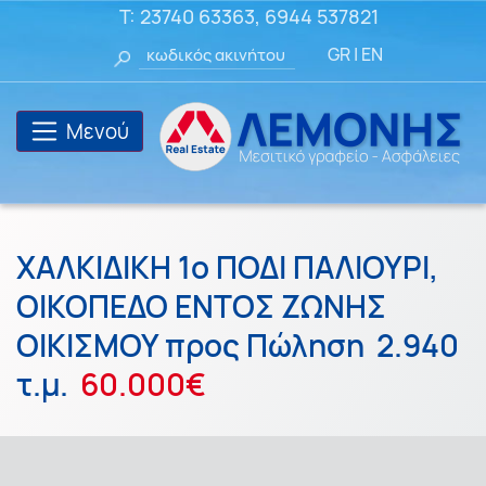
T:
23740 63363
,
6944 537821
GR
|
EN
Μενού
ΧΑΛΚΙΔΙΚΗ 1ο ΠΟΔΙ ΠΑΛΙΟΥΡΙ,
ΟΙΚΟΠΕΔΟ ΕΝΤΟΣ ΖΩΝΗΣ
ΟΙΚΙΣΜΟΥ προς Πώληση
2.940
τ.μ.
60.000€