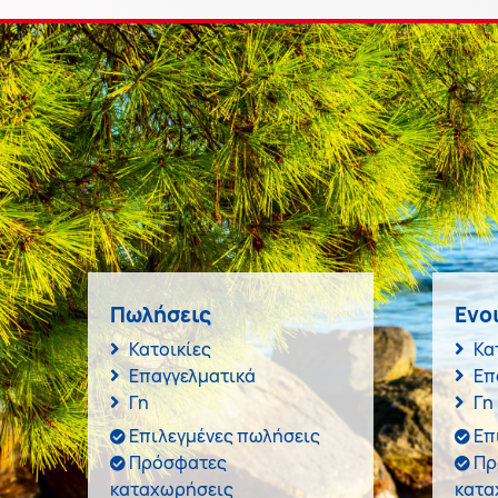
Πωλήσεις
Ενο
Κατοικίες
Κα
Επαγγελματικά
Επ
Γη
Γη
Επιλεγμένες πωλήσεις
Επ
Πρόσφατες
Πρ
καταχωρήσεις
κατα