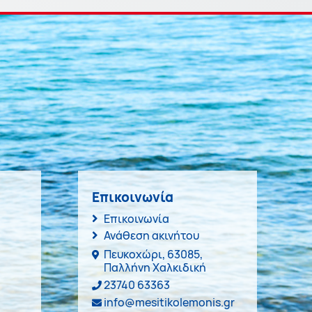
Επικοινωνία
Επικοινωνία
Ανάθεση ακινήτου
Πευκοχώρι, 63085,
Παλλήνη Χαλκιδική
23740 63363
info@mesitikolemonis.gr