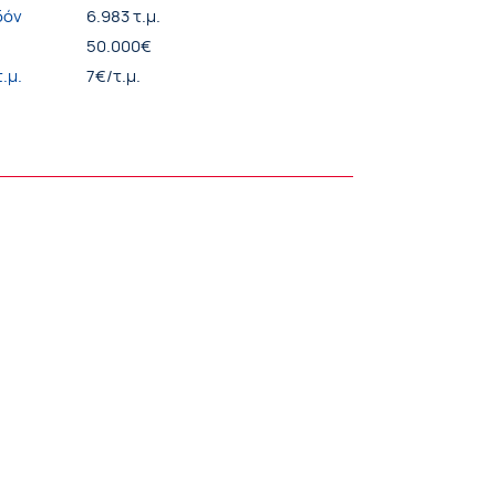
δόν
6.983 τ.μ.
50.000€
.μ.
7€/τ.μ.