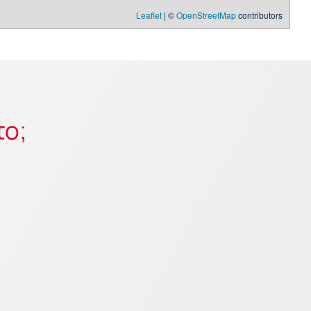
Leaflet
| ©
OpenStreetMap
contributors
το;