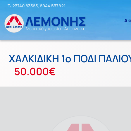
T:
23740 63363
,
6944 537821
Ακ
ΧΑΛΚΙΔΙΚΗ 1ο ΠΟΔΙ ΠΑΛΙ
50.000€