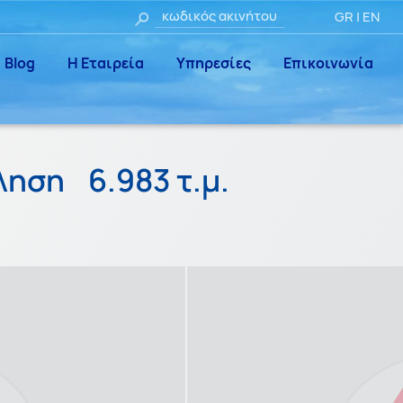
GR
|
EN
Blog
Η Εταιρεία
Υπηρεσίες
Επικοινωνία
ώληση
6.983 τ.μ.