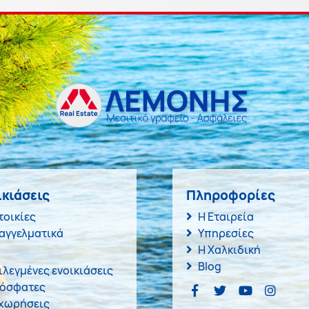
ικιάσεις
Πληροφορίες
τοικίες
Η Εταιρεία
αγγελματικά
Υπηρεσίες
Η Χαλκιδική
Blog
ιλεγμένες ενοικιάσεις
όσφατες
χωρήσεις