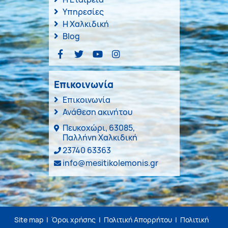
Υπηρεσίες
Η Χαλκιδική
Blog
Επικοινωνία
Επικοινωνία
Ανάθεση ακινήτου
Πευκοχώρι, 63085,
Παλλήνη Χαλκιδική
23740 63363
info@mesitikolemonis.gr
Site map
|
Όροι χρήσης
|
Πολιτική Απορρήτου
|
Πολιτική