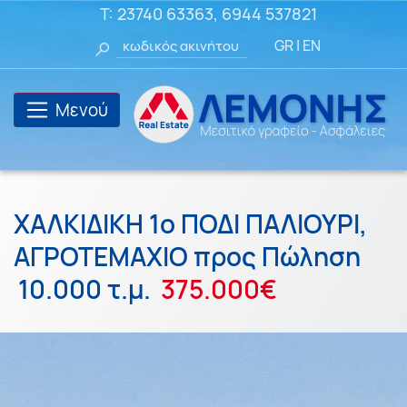
T:
23740 63363
,
6944 537821
GR
|
EN
Μενού
ΧΑΛΚΙΔΙΚΗ 1ο ΠΟΔΙ ΠΑΛΙΟΥΡΙ,
ΑΓΡΟΤΕΜΑΧΙΟ προς Πώληση
10.000 τ.μ.
375.000€