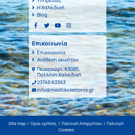
Υπηρεσίες
Η Χαλκιδική
Blog
Επικοινωνία
Επικοινωνία
Ανάθεση ακινήτου
Πευκοχώρι, 63085,
Παλλήνη Χαλκιδική
23740 63363
info@mesitikolemonis.gr
Site map
|
Όροι χρήσης
|
Πολιτική Απορρήτου
|
Πολιτική
Cookies