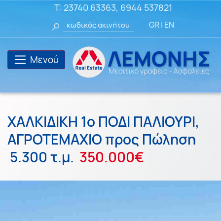
T:
23740 63363
,
6944 537821
GR
|
EN
Μενού
ΧΑΛΚΙΔΙΚΗ 1ο ΠΟΔΙ ΠΑΛΙΟΥΡΙ,
ΑΓΡΟΤΕΜΑΧΙΟ προς Πώληση
5.300 τ.μ.
350.000€