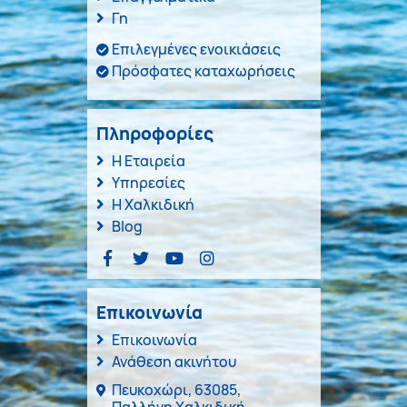
Γη
Επιλεγμένες ενοικιάσεις
Πρόσφατες καταχωρήσεις
Πληροφορίες
Η Εταιρεία
Υπηρεσίες
Η Χαλκιδική
Blog
Επικοινωνία
Επικοινωνία
Ανάθεση ακινήτου
Πευκοχώρι, 63085,