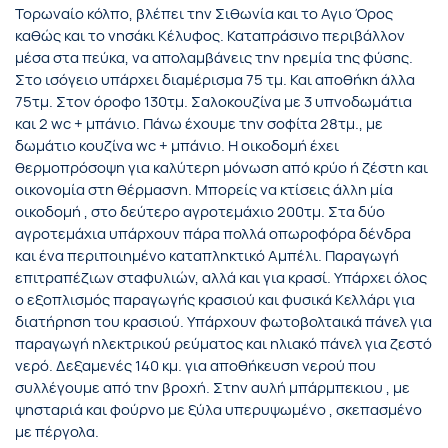
Τορωναίο κόλπο, βλέπει την Σιθωνία και το Αγιο Όρος
καθώς και το νησάκι Κέλυφος. Καταπράσινο περιβάλλον
μέσα στα πεύκα, να απολαμβάνεις την ηρεμία της φύσης.
Στο ισόγειο υπάρχει διαμέρισμα 75 τμ. Και αποθήκη άλλα
75τμ. Στον όροφο 130τμ. Σαλοκουζίνα με 3 υπνοδωμάτια
και 2 wc + μπάνιο. Πάνω έχουμε την σοφίτα 28τμ., με
δωμάτιο κουζίνα wc + μπάνιο. Η οικοδομή έχει
θερμοπρόσοψη για καλύτερη μόνωση από κρύο ή ζέστη και
οικονομία στη θέρμασνη. Μπορείς να κτίσεις άλλη μία
οικοδομή , στο δεύτερο αγροτεμάχιο 200τμ. Στα δύο
αγροτεμάχια υπάρχουν πάρα πολλά οπωροφόρα δένδρα
και ένα περιποιημένο καταπληκτικό Αμπέλι. Παραγωγή
επιτραπέζιων σταφυλιών, αλλά και για κρασί. Υπάρχει όλος
ο εξοπλισμός παραγωγής κρασιού και φυσικά Κελλάρι για
διατήρηση του κρασιού. Υπάρχουν φωτοβολταικά πάνελ για
παραγωγή ηλεκτρικού ρεύματος και ηλιακό πάνελ για ζεστό
νερό. Δεξαμενές 140 κμ. για αποθήκευση νερού που
συλλέγουμε από την βροχή. Στην αυλή μπάρμπεκιου , με
ψησταριά και φούρνο με ξύλα υπερυψωμένο , σκεπασμένο
με πέργολα.