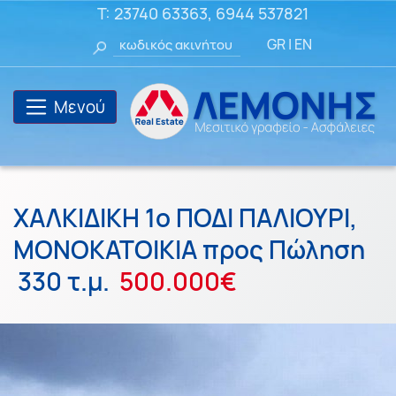
T:
23740 63363
,
6944 537821
GR
|
EN
Μενού
ΧΑΛΚΙΔΙΚΗ 1ο ΠΟΔΙ ΠΑΛΙΟΥΡΙ,
ΜΟΝΟΚΑΤΟΙΚΙΑ προς Πώληση
330 τ.μ.
500.000€