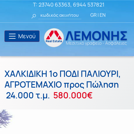
T:
23740 63363
,
6944 537821
GR
|
EN
Μενού
ΧΑΛΚΙΔΙΚΗ 1ο ΠΟΔΙ ΠΑΛΙΟΥΡΙ,
ΑΓΡΟΤΕΜΑΧΙΟ προς Πώληση
24.000 τ.μ.
580.000€