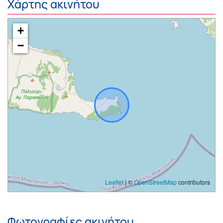
Χάρτης ακινήτου
+
−
Leaflet
| ©
OpenStreetMap
contributors
Φωτογραφίες ακινήτου