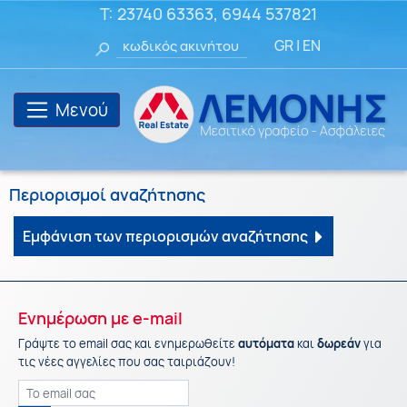
T:
23740 63363
,
6944 537821
GR
|
EN
Μενού
Περιορισμοί αναζήτησης
Εμφάνιση των περιορισμών αναζήτησης
Ενημέρωση με
e-mail
Γράψτε το email σας και ενημερωθείτε
αυτόματα
και
δωρεάν
για
τις νέες αγγελίες που σας ταιριάζουν!