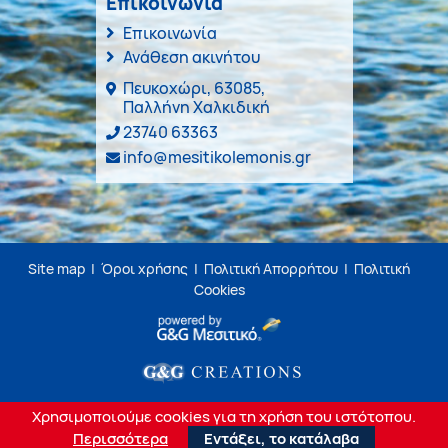
Επικοινωνία
Επικοινωνία
Ανάθεση ακινήτου
Πευκοχώρι, 63085,
Παλλήνη Χαλκιδική
23740 63363
info@mesitikolemonis.gr
Site map
|
Όροι χρήσης
|
Πολιτική Απορρήτου
|
Πολιτική
Cookies
Χρησιμοποιούμε cookies για τη χρήση του ιστότοπου.
Περισσότερα
Εντάξει, το κατάλαβα